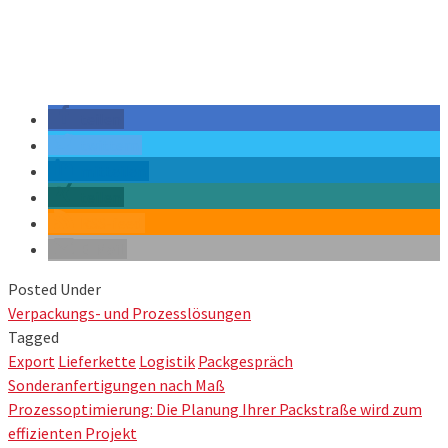
teilen
twittern
mitteilen
teilen
RSS-feed
E-Mail
Posted Under
Verpackungs- und Prozesslösungen
Tagged
Export
Lieferkette
Logistik
Packgespräch
Post
Sonderanfertigungen nach Maß
navigation
Prozessoptimierung: Die Planung Ihrer Packstraße wird zum
effizienten Projekt