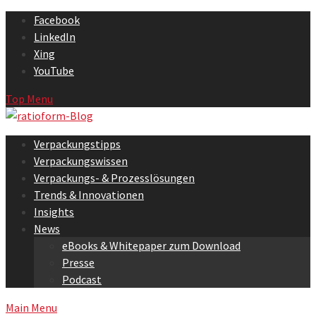
Skip
Facebook
to
LinkedIn
content
Xing
YouTube
Top Menu
Verpackungstipps
Verpackungswissen
Verpackungs- & Prozesslösungen
Trends & Innovationen
Insights
News
eBooks & Whitepaper zum Download
Presse
Podcast
Main Menu